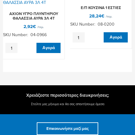
Ε/Π ΚΟΥΖINA 1 ΕΣΤΙΕΣ
AXION ΥΓΡΟ ΠΛΥΝΤΗΡΙΟΥ
28,24
€
/τεμ.
ΘΑΛΑΣΣΙΑ ΑΥΡΑ 3Λ 4Τ
SKU Number: 08-0200
2,92
€
/τεμ.
SKU Number: 04-0966
Ε/
Αγορά
Π
AXION
ΚΟΥΖINA
Αγορά
ΥΓΡΟ
1
ΠΛΥΝΤΗΡΙΟΥ
ΕΣΤΙΕΣ
ΘΑΛΑΣΣΙΑ
ποσότητα
ΑΥΡΑ
3Λ
4Τ
ποσότητα
Χρειάζεστε περισσότερες διευκρινήσεις;
Στείλτε μας μήνυμα και θα σας απαντήσουμε άμεσα
Επικοινωνήστε μαζί μας