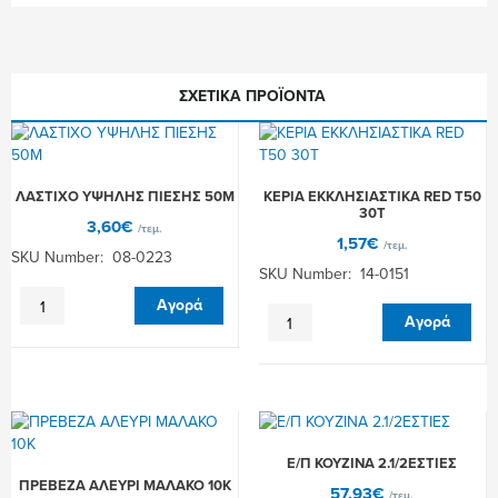
ποσότητα
ΣΧΕΤΙΚΆ ΠΡΟΪΌΝΤΑ
ΛΑΣΤΙΧΟ ΥΨΗΛΗΣ ΠΙΕΣΗΣ 50Μ
ΚΕΡΙΑ ΕΚΚΛΗΣΙΑΣΤΙΚΑ RED Τ50
30Τ
3,60
€
/τεμ.
1,57
€
/τεμ.
SKU Number: 08-0223
SKU Number: 14-0151
ΛΑΣΤΙΧΟ
Αγορά
ΚΕΡΙΑ
ΥΨΗΛΗΣ
Αγορά
ΕΚΚΛΗΣΙΑΣΤΙΚΑ
ΠΙΕΣΗΣ
RED
50Μ
Τ50
ποσότητα
30Τ
ποσότητα
Ε/Π ΚΟΥΖINA 2.1/2ΕΣΤΙΕΣ
ΠΡΕΒΕΖΑ ΑΛΕΥΡΙ ΜΑΛΑΚΟ 10Κ
57,93
€
/τεμ.