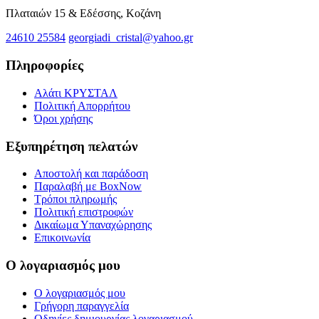
Πλαταιών 15 & Εδέσσης, Κοζάνη
24610 25584
georgiadi_cristal@yahoo.gr
Πληροφορίες
Αλάτι ΚΡΥΣΤΑΛ
Πολιτική Απορρήτου
Όροι χρήσης
Εξυπηρέτηση πελατών
Αποστολή και παράδοση
Παραλαβή με BoxNow
Τρόποι πληρωμής
Πολιτική επιστροφών
Δικαίωμα Υπαναχώρησης
Επικοινωνία
Ο λογαριασμός μου
O λογαριασμός μου
Γρήγορη παραγγελία
Οδηγίες δημιουργίας λογαριασμού