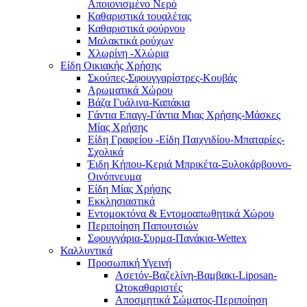
Αποιονισμένο Νερό
Καθαριστικά τουαλέτας
Καθαριστικά φούρνου
Μαλακτικά ρούχων
Χλωρίνη -Χλώρια
Είδη Οικιακής Χρήσης
Σκούπες-Σφουγγαρίστρες-Κουβάς
Αρωματικά Χώρου
Βάζα Γυάλινα-Καπάκια
Γάντια Επαγγ-Γάντια Μιας Χρήσης-Μάσκες
Μίας Χρήσης
Είδη Γραφείου -Είδη Παιχνιδίου-Μπαταρίες-
Σχολικά
Έιδη Κήπου-Κεριά Μπρικέτα-Ξυλοκάρβουνο-
Οινόπνευμα
Είδη Μίας Χρήσης
Εκκλησιαστικά
Εντομοκτόνα & Εντομοαπωθητικά Χώρου
Περιποίηση Παπουτσιών
Σφουγγάρια-Συρμα-Πανάκια-Wettex
Καλλυντικά
Προσωπική Υγεινή
Ασετόν-Βαζελίνη-Βαμβακι-Liposan-
Ωτοκαθαριστές
Αποσμητικά Σώματος-Περιποίηση