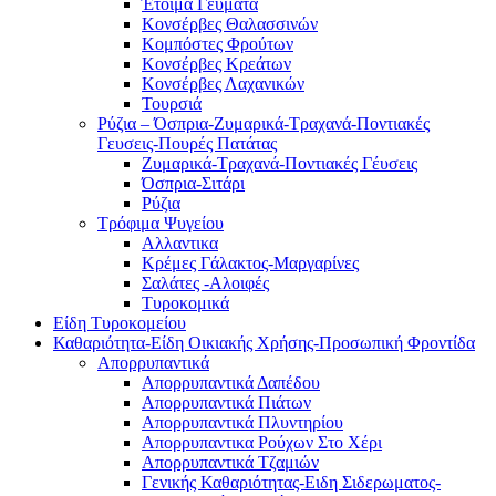
Έτοιμα Γέυματα
Κονσέρβες Θαλασσινών
Κομπόστες Φρούτων
Κονσέρβες Κρεάτων
Κονσέρβες Λαχανικών
Τουρσιά
Ρύζια – Όσπρια-Ζυμαρικά-Τραχανά-Ποντιακές
Γευσεις-Πουρές Πατάτας
Ζυμαρικά-Τραχανά-Ποντιακές Γέυσεις
Όσπρια-Σιτάρι
Ρύζια
Τρόφιμα Ψυγείου
Αλλαντικα
Κρέμες Γάλακτος-Μαργαρίνες
Σαλάτες -Αλοιφές
Τυροκομικά
Είδη Τυροκομείου
Καθαριότητα-Είδη Οικιακής Χρήσης-Προσωπική Φροντίδα
Απορρυπαντικά
Απορρυπαντικά Δαπέδου
Απορρυπαντικά Πιάτων
Απορρυπαντικά Πλυντηρίου
Απορρυπαντικα Ρούχων Στο Χέρι
Απορρυπαντικά Τζαμιών
Γενικής Καθαριότητας-Ειδη Σιδερωματος-