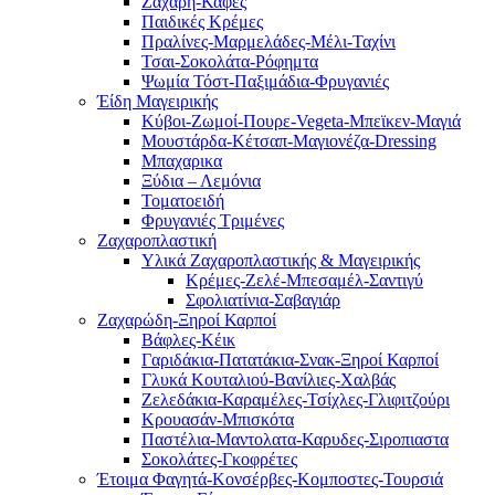
Ζάχαρη-Καφές
Παιδικές Κρέμες
Πραλίνες-Μαρμελάδες-Μέλι-Ταχίνι
Τσαι-Σοκολάτα-Ρόφημτα
Ψωμία Τόστ-Παξιμάδια-Φρυγανιές
Έίδη Μαγειρικής
Κύβοι-Ζωμοί-Πουρε-Vegeta-Μπεϊκεν-Μαγιά
Μουστάρδα-Κέτσαπ-Μαγιονέζα-Dressing
Mπαχαρικα
Ξύδια – Λεμόνια
Τοματοειδή
Φρυγανιές Τριμένες
Ζαχαροπλαστική
Υλικά Ζαχαροπλαστικής & Μαγειρικής
Κρέμες-Ζελέ-Μπεσαμέλ-Σαντιγύ
Σφολιατίνια-Σαβαγιάρ
Ζαχαρώδη-Ξηροί Καρποί
Βάφλες-Κέικ
Γαριδάκια-Πατατάκια-Σνακ-Ξηροί Καρποί
Γλυκά Κουταλιού-Βανίλιες-Χαλβάς
Ζελεδάκια-Καραμέλες-Τσίχλες-Γλιφιτζούρι
Κρουασάν-Μπισκότα
Παστέλια-Μαντολατα-Καρυδες-Σιροπιαστα
Σοκολάτες-Γκοφρέτες
Έτοιμα Φαγητά-Κονσέρβες-Κομποστες-Τουρσιά