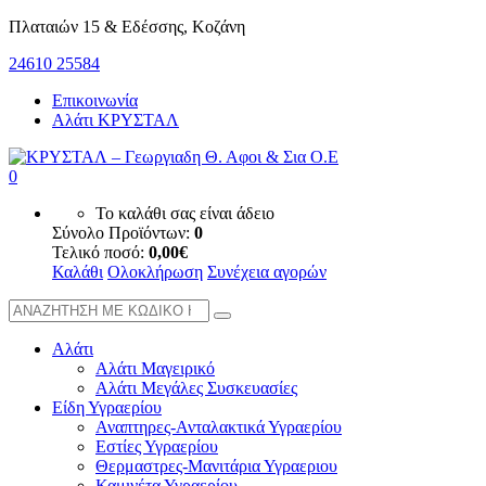
Πλαταιών 15 & Εδέσσης, Κοζάνη
24610 25584
Επικοινωνία
Αλάτι ΚΡΥΣΤΑΛ
0
Το καλάθι σας είναι άδειο
Σύνολο Προϊόντων:
0
Τελικό ποσό:
0,00
€
Καλάθι
Ολοκλήρωση
Συνέχεια αγορών
Αλάτι
Αλάτι Μαγειρικό
Αλάτι Μεγάλες Συσκευασίες
Είδη Υγραερίου
Αναπτηρες-Ανταλακτικά Υγραερίου
Εστίες Υγραερίου
Θερμαστρες-Μανιτάρια Υγραεριου
Καμινέτα Υγραερίου