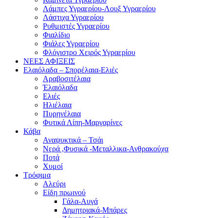
Λάμπες Υγραερίου-Λουξ Υγραερίου
Λάστιχα Υγραερίου
Ρυθμιστές Υγραερίου
Φιαλίδιο
Φιάλες Υγραερίου
Φλόγιστρο Χειρός Υγραερίου
ΝΕΕΣ ΑΦΙΞΕΙΣ
Ελαιόλαδα – Σπορέλαια-Ελιές
Αραβοσιτέλαια
Έλαιόλαδα
Ελιές
Ηλιέλαια
Πυρηνέλαια
Φυτικά Λίπη-Μαργαρίνες
Κάβα
Αναψυκτικά – Τσάι
Νερά ,Φυσικά -Μεταλλικα-Ανθρακούχα
Ποτά
Χυμοί
Τρόφιμα
Αλεύρι
Είδη πρωινού
Γάλα-Αυγά
Δημητριακά-Μπάρες