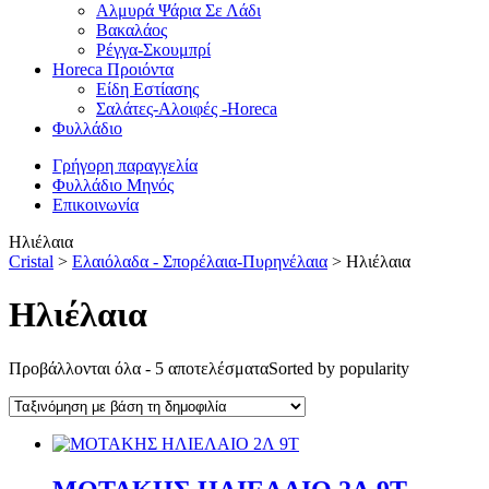
Αλμυρά Ψάρια Σε Λάδι
Βακαλάος
Ρέγγα-Σκουμπρί
Horeca Προιόντα
Είδη Εστίασης
Σαλάτες-Αλοιφές -Horeca
Φυλλάδιο
Γρήγορη παραγγελία
Φυλλάδιο Μηνός
Επικοινωνία
Ηλιέλαια
Cristal
>
Ελαιόλαδα - Σπορέλαια-Πυρηνέλαια
>
Ηλιέλαια
Ηλιέλαια
Προβάλλονται όλα - 5 αποτελέσματα
Sorted by popularity