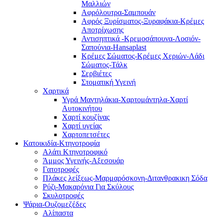
Μαλλιών
Αφρόλουτρα-Σαμπουάν
Αφρός Ξυρίσματος-Ξυραφάκια-Κρέμες
Αποτρίχωσης
Αντισηπτικά -Κρεμοσάπουνα-Λοσιόν-
Σαπούνια-Hansaplast
Κρέμες Σώματος-Κρέμες Χεριών-Λάδι
Σώματος-Τάλκ
Σερβιέτες
Στοματική Υγεινή
Χαρτικά
Υγρά Μαντηλάκια-Χαρτομάντηλα-Χαρτί
Αυτοκινήτου
Χαρτί κουζίνας
Χαρτί υγείας
Χαρτοπετσέτες
Κατοικιδία-Κτηνοτροφία
Αλάτι Κτηνοτροφικό
Άμμος Υγεινής-Αξεσουάρ
Γατοτροφές
Πλάκες λείξεως-Μαρμαρόσκονη-Διτανθρακικη Σόδα
Ρύζι-Μακαρόνια Για Σκύλους
Σκυλοτροφές
Ψάρια-Ουζομεζέδες
Αλίπαστα