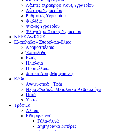
Λάμπες Υγραερίου-Λουξ Υγραερίου
Λάστιχα Υγραερίου
Ρυθμιστές Υγραερίου
Φιαλίδιο
Φιάλες Υγραερίου
Φλόγιστρο Χειρός Υγραερίου
ΝΕΕΣ ΑΦΙΞΕΙΣ
Ελαιόλαδα – Σπορέλαια-Ελιές
Αραβοσιτέλαια
Έλαιόλαδα
Ελιές
Ηλιέλαια
Πυρηνέλαια
Φυτικά Λίπη-Μαργαρίνες
Κάβα
Αναψυκτικά – Τσάι
Νερά ,Φυσικά -Μεταλλικα-Ανθρακούχα
Ποτά
Χυμοί
Τρόφιμα
Αλεύρι
Είδη πρωινού
Γάλα-Αυγά
Δημητριακά-Μπάρες