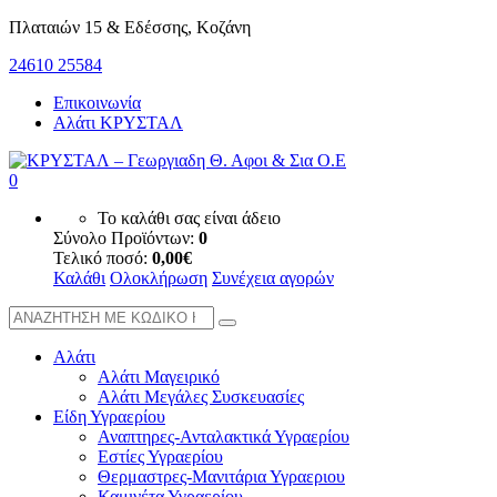
Πλαταιών 15 & Εδέσσης, Κοζάνη
24610 25584
Επικοινωνία
Αλάτι ΚΡΥΣΤΑΛ
0
Το καλάθι σας είναι άδειο
Σύνολο Προϊόντων:
0
Τελικό ποσό:
0,00
€
Καλάθι
Ολοκλήρωση
Συνέχεια αγορών
Αλάτι
Αλάτι Μαγειρικό
Αλάτι Μεγάλες Συσκευασίες
Είδη Υγραερίου
Αναπτηρες-Ανταλακτικά Υγραερίου
Εστίες Υγραερίου
Θερμαστρες-Μανιτάρια Υγραεριου
Καμινέτα Υγραερίου