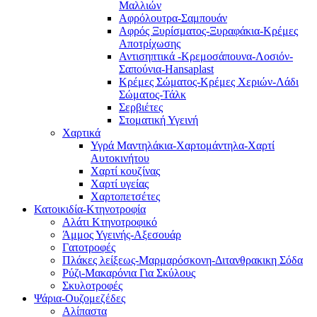
Μαλλιών
Αφρόλουτρα-Σαμπουάν
Αφρός Ξυρίσματος-Ξυραφάκια-Κρέμες
Αποτρίχωσης
Αντισηπτικά -Κρεμοσάπουνα-Λοσιόν-
Σαπούνια-Hansaplast
Κρέμες Σώματος-Κρέμες Χεριών-Λάδι
Σώματος-Τάλκ
Σερβιέτες
Στοματική Υγεινή
Χαρτικά
Υγρά Μαντηλάκια-Χαρτομάντηλα-Χαρτί
Αυτοκινήτου
Χαρτί κουζίνας
Χαρτί υγείας
Χαρτοπετσέτες
Κατοικιδία-Κτηνοτροφία
Αλάτι Κτηνοτροφικό
Άμμος Υγεινής-Αξεσουάρ
Γατοτροφές
Πλάκες λείξεως-Μαρμαρόσκονη-Διτανθρακικη Σόδα
Ρύζι-Μακαρόνια Για Σκύλους
Σκυλοτροφές
Ψάρια-Ουζομεζέδες
Αλίπαστα