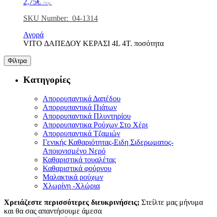
2,75
€
/τεμ.
SKU Number: 04-1314
Αγορά
VITO ΔΑΠΕΔΟΥ ΚΕΡΑΣΙ 4L 4T. ποσότητα
Φίλτρα
Κατηγορίες
Απορρυπαντικά Δαπέδου
Απορρυπαντικά Πιάτων
Απορρυπαντικά Πλυντηρίου
Απορρυπαντικα Ρούχων Στο Χέρι
Απορρυπαντικά Τζαμιών
Γενικής Καθαριότητας-Ειδη Σιδερωματος-
Αποιονισμένο Νερό
Καθαριστικά τουαλέτας
Καθαριστικά φούρνου
Μαλακτικά ρούχων
Χλωρίνη -Χλώρια
Χρειάζεστε περισσότερες διευκρινήσεις;
Στείλτε μας μήνυμα
και θα σας απαντήσουμε άμεσα