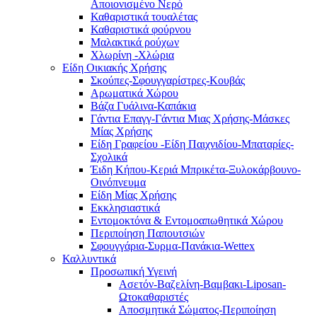
Αποιονισμένο Νερό
Καθαριστικά τουαλέτας
Καθαριστικά φούρνου
Μαλακτικά ρούχων
Χλωρίνη -Χλώρια
Είδη Οικιακής Χρήσης
Σκούπες-Σφουγγαρίστρες-Κουβάς
Αρωματικά Χώρου
Βάζα Γυάλινα-Καπάκια
Γάντια Επαγγ-Γάντια Μιας Χρήσης-Μάσκες
Μίας Χρήσης
Είδη Γραφείου -Είδη Παιχνιδίου-Μπαταρίες-
Σχολικά
Έιδη Κήπου-Κεριά Μπρικέτα-Ξυλοκάρβουνο-
Οινόπνευμα
Είδη Μίας Χρήσης
Εκκλησιαστικά
Εντομοκτόνα & Εντομοαπωθητικά Χώρου
Περιποίηση Παπουτσιών
Σφουγγάρια-Συρμα-Πανάκια-Wettex
Καλλυντικά
Προσωπική Υγεινή
Ασετόν-Βαζελίνη-Βαμβακι-Liposan-
Ωτοκαθαριστές
Αποσμητικά Σώματος-Περιποίηση