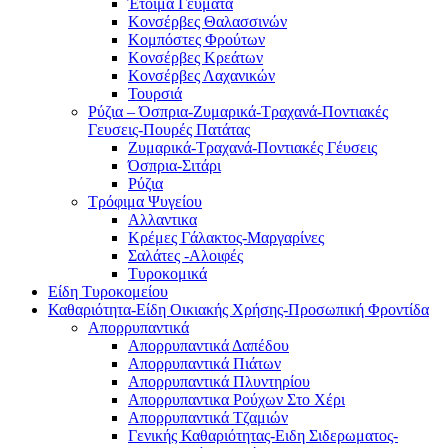
Έτοιμα Γέυματα
Κονσέρβες Θαλασσινών
Κομπόστες Φρούτων
Κονσέρβες Κρεάτων
Κονσέρβες Λαχανικών
Τουρσιά
Ρύζια – Όσπρια-Ζυμαρικά-Τραχανά-Ποντιακές
Γευσεις-Πουρές Πατάτας
Ζυμαρικά-Τραχανά-Ποντιακές Γέυσεις
Όσπρια-Σιτάρι
Ρύζια
Τρόφιμα Ψυγείου
Αλλαντικα
Κρέμες Γάλακτος-Μαργαρίνες
Σαλάτες -Αλοιφές
Τυροκομικά
Είδη Τυροκομείου
Καθαριότητα-Είδη Οικιακής Χρήσης-Προσωπική Φροντίδα
Απορρυπαντικά
Απορρυπαντικά Δαπέδου
Απορρυπαντικά Πιάτων
Απορρυπαντικά Πλυντηρίου
Απορρυπαντικα Ρούχων Στο Χέρι
Απορρυπαντικά Τζαμιών
Γενικής Καθαριότητας-Ειδη Σιδερωματος-