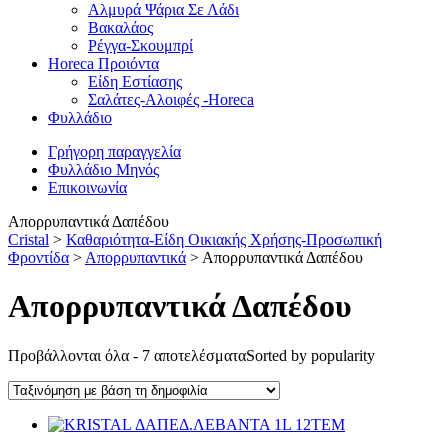
Αλμυρά Ψάρια Σε Λάδι
Βακαλάος
Ρέγγα-Σκουμπρί
Horeca Προιόντα
Είδη Εστίασης
Σαλάτες-Αλοιφές -Horeca
Φυλλάδιο
Γρήγορη παραγγελία
Φυλλάδιο Μηνός
Επικοινωνία
Απορρυπαντικά Δαπέδου
Cristal
>
Καθαριότητα-Είδη Οικιακής Χρήσης-Προσωπική
Φροντίδα
>
Απορρυπαντικά
>
Απορρυπαντικά Δαπέδου
Απορρυπαντικά Δαπέδου
Προβάλλονται όλα - 7 αποτελέσματα
Sorted by popularity