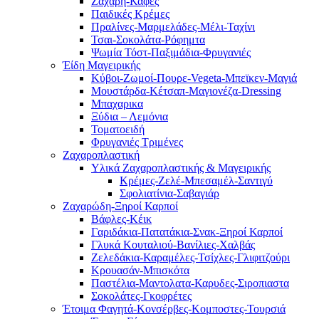
Ζάχαρη-Καφές
Παιδικές Κρέμες
Πραλίνες-Μαρμελάδες-Μέλι-Ταχίνι
Τσαι-Σοκολάτα-Ρόφημτα
Ψωμία Τόστ-Παξιμάδια-Φρυγανιές
Έίδη Μαγειρικής
Κύβοι-Ζωμοί-Πουρε-Vegeta-Μπεϊκεν-Μαγιά
Μουστάρδα-Κέτσαπ-Μαγιονέζα-Dressing
Mπαχαρικα
Ξύδια – Λεμόνια
Τοματοειδή
Φρυγανιές Τριμένες
Ζαχαροπλαστική
Υλικά Ζαχαροπλαστικής & Μαγειρικής
Κρέμες-Ζελέ-Μπεσαμέλ-Σαντιγύ
Σφολιατίνια-Σαβαγιάρ
Ζαχαρώδη-Ξηροί Καρποί
Βάφλες-Κέικ
Γαριδάκια-Πατατάκια-Σνακ-Ξηροί Καρποί
Γλυκά Κουταλιού-Βανίλιες-Χαλβάς
Ζελεδάκια-Καραμέλες-Τσίχλες-Γλιφιτζούρι
Κρουασάν-Μπισκότα
Παστέλια-Μαντολατα-Καρυδες-Σιροπιαστα
Σοκολάτες-Γκοφρέτες
Έτοιμα Φαγητά-Κονσέρβες-Κομποστες-Τουρσιά