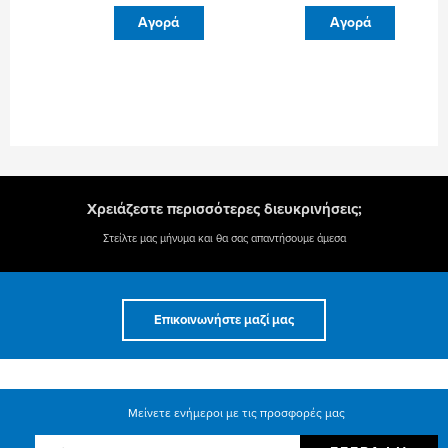
ΦΙΑΛΙΔΙΟ
CAMPING
Αγορά
Αγορά
MAP-
GAZ
PRO
ΦΙΑΛΙΔΙΟ
400ΓΡ
C206
ΓΙΑ
190GR
ΥΔΡΑΥΛΙΚΟΥΣ
48Τ
ποσότητα
ποσότητα
Χρειάζεστε περισσότερες διευκρινήσεις;
Στείλτε μας μήνυμα και θα σας απαντήσουμε άμεσα
Επικοινωνήστε μαζί μας
Μείνετε ενήμεροι με τις προσφορές μας