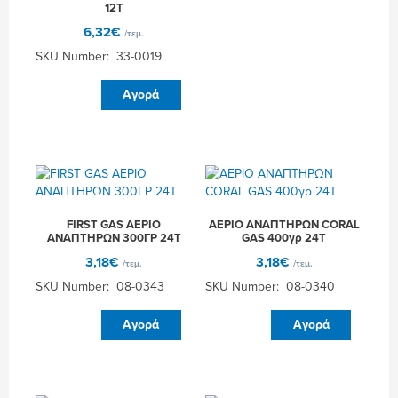
ΦΙΑΛΙΔΙΟ
12Τ
C206
6,32
€
/τεμ.
2+1
190GR
SKU Number: 33-0019
12Τ
ΦΙΑΛΙΔΙΟ
ποσότητα
Αγορά
EL
GRECO
450ΓΡ
12Τ
ποσότητα
FIRST GAS ΑΕΡΙΟ
ΑΕΡΙΟ ΑΝΑΠΤΗΡΩΝ CORAL
ΑΝΑΠΤΗΡΩΝ 300ΓΡ 24Τ
GAS 400γρ 24Τ
3,18
€
3,18
€
/τεμ.
/τεμ.
SKU Number: 08-0343
SKU Number: 08-0340
FIRST
ΑΕΡΙΟ
Αγορά
Αγορά
GAS
ΑΝΑΠΤΗΡΩΝ
ΑΕΡΙΟ
CORAL
ΑΝΑΠΤΗΡΩΝ
GAS
300ΓΡ
400γρ