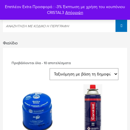
Επιπλέον Extra Προσφορά : -3% Έκπτωση με χρήση του κουπόνιου
0
CRISTAL3
Απόρριψη
Φιαλίδιο
Προβάλλονται όλα - 10 αποτελέσματα
Sorted
by
popularity