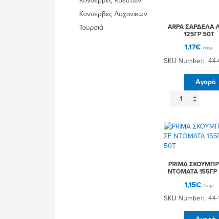
Κονσέρβες Κρεάτων
Κονσέρβες Λαχανικών
ARPA ΣΑΡΔΕΛΑ 
Τουρσιά
125ΓΡ 50Τ
1,17
€
/τεμ.
SKU Number: 44
Αγορά
ARPA
ΣΑΡΔΕΛΑ
ΛΑΔΙ
125ΓΡ
50Τ
ποσότητα
PRIMA ΣΚΟΥΜΠΡ
NTOMATA 155ΓΡ
1,15
€
/τεμ.
SKU Number: 44-