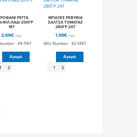
0ΓΡ
ποσότητα
Τ
σότητα
ΡΟΦΑΝΙ ΡΕΓΓΑ
ΜΠΑΞΕΣ ΡΕΒΥΘΙΑ
.ΦΙΛ.ΛΑΔΙ 200ΓΡ
ΣΑΛΤΣΑ ΤΟΜΑΤΑΣ
18Τ
280ΓΡ 24Τ
2,69
€
1,58
€
/τεμ.
/τεμ.
Number: 44-1147
SKU Number: 42-1447
Αγορά
Αγορά
ΡΟΦΑΝΙ
ΜΠΑΞΕΣ
ΓΓΑ
ΡΕΒΥΘΙΑ
ΠΝ.ΦΙΛ.ΛΑΔΙ
ΣΑΛΤΣΑ
0ΓΡ
ΤΟΜΑΤΑΣ
Τ
280ΓΡ
σότητα
24Τ
ποσότητα