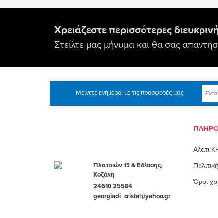
Χρειάζεστε περισσότερες διευκρινή
Στείλτε μας μήνυμα και θα σας απαντή
Μείνετε ενήμεροι με τις προσφορές μας
ΠΛΗΡΟ
Αλάτι 
Πλαταιών 15 & Εδέσσης,
Πολιτικ
Κοζάνη
Όροι χρ
24610 25584
georgiadi_cristal@yahoo.gr