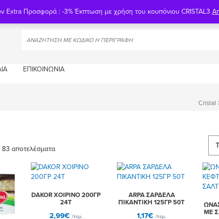
ον Extra Προσφορά : -3% Έκπτωση με χρήση του κουπόνιου CRISTAL3
Α
ΊΑ
ΕΠΙΚΟΙΝΩΝΊΑ
Cristal
ό 83 αποτελέσματα
Sorted
by
popularity
DAKOR ΧΟΙΡΙΝΟ 200ΓΡ
ARPA ΣΑΡΔΕΛΑ
24Τ
ΠΙΚΑΝΤΙΚΗ 125ΓΡ 50Τ
ΩΝΑ
ΜΕ Σ
2,99
€
1,17
€
/τεμ.
/τεμ.