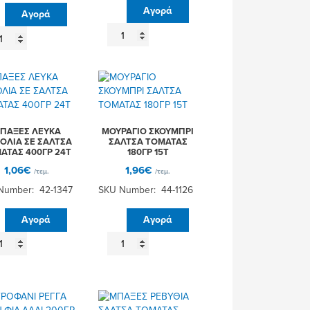
Αγορά
Αγορά
ΩΝΑΣΗΣ
PA
ΝΤΟΛΜΑΔΑΚΙΑ
ΝΟΣ
280ΓΡ
ΛΕΤΟ
12Τ
ΡΟ
ποσότητα
0GR
Τ
σότητα
ΠΑΞΕΣ ΛΕΥΚΑ
ΜΟΥΡΑΓΙΟ ΣΚΟΥΜΠΡΙ
ΟΛΙΑ ΣΕ ΣΑΛΤΣΑ
ΣΑΛΤΣΑ ΤΟΜΑΤΑΣ
ΑΤΑΣ 400ΓΡ 24Τ
180ΓΡ 15Τ
1,06
€
1,96
€
/τεμ.
/τεμ.
Number: 42-1347
SKU Number: 44-1126
Αγορά
Αγορά
ΑΞΕΣ
ΜΟΥΡΑΓΙΟ
ΥΚΑ
ΣΚΟΥΜΠΡΙ
ΣΟΛΙΑ
ΣΑΛΤΣΑ
ΤΟΜΑΤΑΣ
ΛΤΣΑ
180ΓΡ
ΜΑΤΑΣ
15Τ