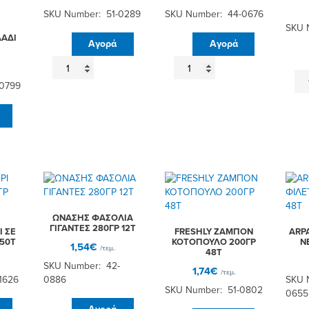
SKU Number: 51-0289
SKU Number: 44-0676
SKU 
ΛΑΔΙ
Αγορά
Αγορά
DAKOR
ARPA
ΧΟΙΡΙΝΟ
ΣΑΡΔΕΛΑ
ΩΝ
-0799
200ΓΡ
ΠΙΚΑΝΤΙΚΗ
ΚΕ
24Τ
125ΓΡ
ΜΕ
ποσότητα
50Τ
ΣΑ
ποσότητα
28
12
πο
ΩΝΑΣΗΣ ΦΑΣΟΛΙΑ
ΓΙΓΑΝΤΕΣ 280ΓΡ 12Τ
Ι ΣΕ
FRESHLY ΖΑΜΠΟΝ
ARP
 50Τ
ΚΟΤΟΠΟΥΛΟ 200ΓΡ
Ν
1,54
€
/τεμ.
48Τ
SKU Number: 42-
1,74
€
/τεμ.
1626
0886
SKU 
SKU Number: 51-0802
0655