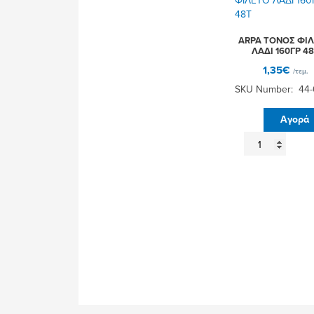
ARPA ΤΟΝΟΣ ΦΙ
ΛΑΔΙ 160ΓΡ 4
1,35
€
/τεμ.
SKU Number: 44-
Αγορά
ARPA
ΤΟΝΟΣ
ΦΙΛΕΤΟ
ΛΑΔΙ
160ΓΡ
48Τ
ποσότητα