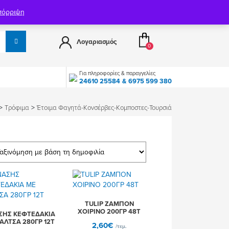
Επικοινωνία
Αλάτι ΚΡΥΣΤΑΛ
πόρριψη
Λογαριασμός
0
Για πληροφορίες & παραγγελίες
24610 25584
6975 599 380
>
>
Τρόφιμα
Έτοιμα Φαγητά-Κονσέρβες-Κομποστες-Τουρσιά
TULIP ΖΑΜΠΟΝ
ΧΟΙΡΙΝΟ 200ΓΡ 48Τ
ΣΗΣ ΚΕΦΤΕΔΑΚΙΑ
ΑΛΤΣΑ 280ΓΡ 12Τ
2,60
€
/τεμ.