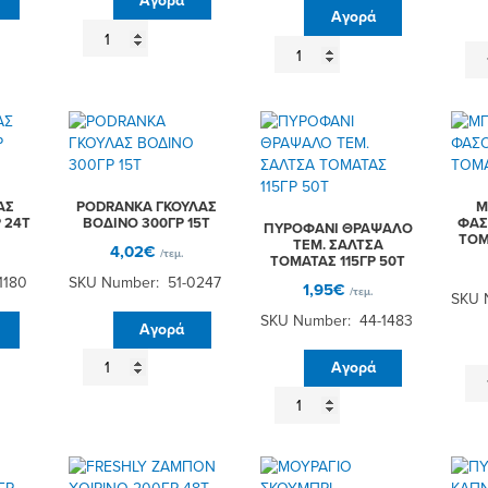
Αγορά
Αγορά
ΩΝΑΣΗΣ
FRESHLY
ΦΑΣΟΛΙΑ
AR
ΖΑΜΠΟΝ
ΓΙΓΑΝΤΕΣ
ΤΟ
ΚΟΤΟΠΟΥΛΟ
280ΓΡ
ΦΙ
200ΓΡ
12Τ
ΝΕ
48Τ
ποσότητα
16
ποσότητα
48
πο
ΑΣ
PODRANKA ΓΚΟΥΛΑΣ
Μ
 24Τ
ΒΟΔΙΝΟ 300ΓΡ 15Τ
ΦΑΣ
ΠΥΡΟΦΑΝΙ ΘΡΑΨΑΛΟ
ΤΟΜ
ΤΕΜ. ΣΑΛΤΣΑ
4,02
€
/τεμ.
ΤΟΜΑΤΑΣ 115ΓΡ 50T
1180
SKU Number: 51-0247
1,95
€
/τεμ.
SKU 
SKU Number: 44-1483
Αγορά
PODRANKA
Αγορά
ΜΠ
ΓΚΟΥΛΑΣ
ΠΥΡΟΦΑΝΙ
ΛΕ
ΒΟΔΙΝΟ
ΘΡΑΨΑΛΟ
ΦΑ
300ΓΡ
ΤΕΜ.
ΣΕ
15Τ
ΣΑΛΤΣΑ
ΣΑ
ποσότητα
ΤΟΜΑΤΑΣ
ΤΟ