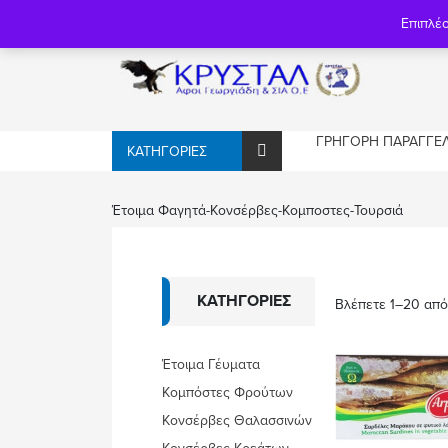
Πλαταιών 15 & Εδέσσης, Κοζάνη
24610 25584
Επιπλέ
ΓΡΉΓΟΡΗ ΠΑΡΑΓΓΕΛ
ΚΑΤΗΓΟΡΊΕΣ
Έτοιμα Φαγητά-Κονσέρβες-Κομποστες-Τουρσιά
ΚΑΤΗΓΟΡΊΕΣ
Βλέπετε 1–20 απ
Έτοιμα Γέυματα
Κομπόστες Φρούτων
Κονσέρβες Θαλασσινών