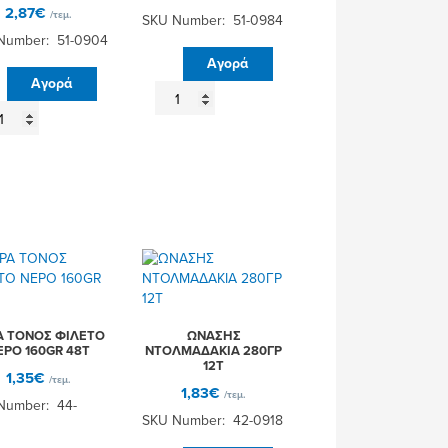
2,87
€
/τεμ.
SKU Number: 51-0984
Number: 51-0904
Αγορά
Αγορά
TULIP
ΑΣΗΣ
ΖΑΜΠΟΝ
ΦΤΕΔΑΚΙΑ
ΧΟΙΡΙΝΟ
200ΓΡ
ΛΤΣΑ
48Τ
0ΓΡ
ποσότητα
Τ
σότητα
A ΤΟΝΟΣ ΦΙΛΕΤΟ
ΩΝΑΣΗΣ
ΕΡΟ 160GR 48Τ
ΝΤΟΛΜΑΔΑΚΙΑ 280ΓΡ
12Τ
1,35
€
/τεμ.
1,83
€
/τεμ.
Number: 44-
SKU Number: 42-0918