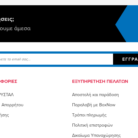
σεις;
σουμε άμεσα
ΕΓΓΡ
ΦΟΡΊΕΣ
ΕΞΥΠΗΡΈΤΗΣΗ ΠΕΛΑΤΏΝ
ΚΡΥΣΤΑΛ
Αποστολή και παράδοση
ή Απορρήτου
Παραλαβή με BoxNow
ήσης
Τρόποι πληρωμής
Πολιτική επιστροφών
Δικαίωμα Υπαναχώρησης