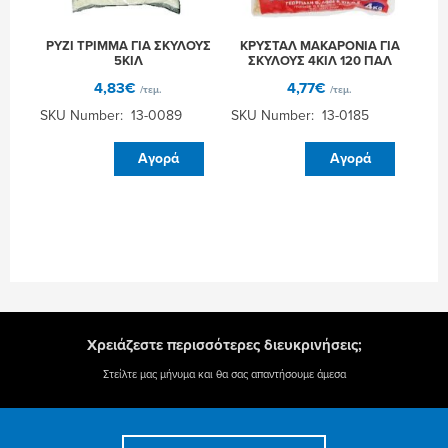
ΡΥΖΙ ΤΡΙΜΜΑ ΓΙΑ ΣΚΥΛΟΥΣ
ΚΡΥΣΤΑΛ ΜΑΚΑΡΟΝΙΑ ΓΙΑ
5ΚΙΛ
ΣΚΥΛΟΥΣ 4ΚΙΛ 120 ΠΑΛ
4,83
€
4,77
€
/τεμ.
/τεμ.
SKU Number: 13-0089
SKU Number: 13-0185
ΡΥΖΙ
ΚΡΥΣΤΑΛ
Αγορά
Αγορά
ΤΡΙΜΜΑ
ΜΑΚΑΡΟΝΙΑ
ΓΙΑ
ΓΙΑ
ΣΚΥΛΟΥΣ
ΣΚΥΛΟΥΣ
5ΚΙΛ
4ΚΙΛ
ποσότητα
120
ΠΑΛ
ποσότητα
Χρειάζεστε περισσότερες διευκρινήσεις;
Στείλτε μας μήνυμα και θα σας απαντήσουμε άμεσα