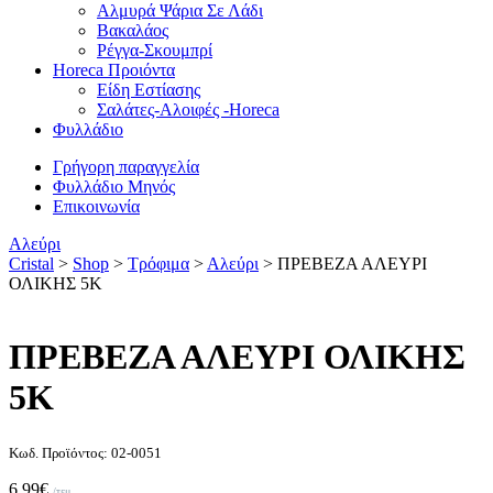
Αλμυρά Ψάρια Σε Λάδι
Βακαλάος
Ρέγγα-Σκουμπρί
Horeca Προιόντα
Είδη Εστίασης
Σαλάτες-Αλοιφές -Horeca
Φυλλάδιο
Γρήγορη παραγγελία
Φυλλάδιο Μηνός
Επικοινωνία
Αλεύρι
Cristal
>
Shop
>
Τρόφιμα
>
Αλεύρι
>
ΠΡΕΒΕΖΑ ΑΛΕΥΡΙ
ΟΛΙΚΗΣ 5Κ
ΠΡΕΒΕΖΑ ΑΛΕΥΡΙ ΟΛΙΚΗΣ
5Κ
Κωδ. Προϊόντος: 02-0051
6,99
€
/τεμ.