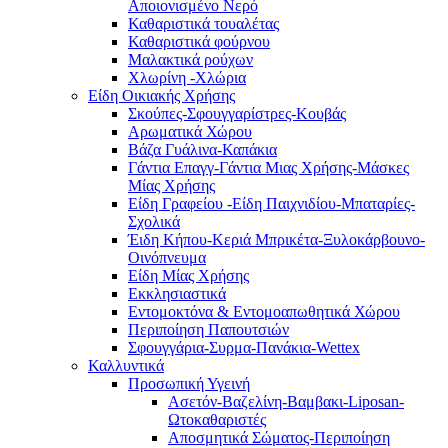
Αποιονισμένο Νερό
Καθαριστικά τουαλέτας
Καθαριστικά φούρνου
Μαλακτικά ρούχων
Χλωρίνη -Χλώρια
Είδη Οικιακής Χρήσης
Σκούπες-Σφουγγαρίστρες-Κουβάς
Αρωματικά Χώρου
Βάζα Γυάλινα-Καπάκια
Γάντια Επαγγ-Γάντια Μιας Χρήσης-Μάσκες
Μίας Χρήσης
Είδη Γραφείου -Είδη Παιχνιδίου-Μπαταρίες-
Σχολικά
Έιδη Κήπου-Κεριά Μπρικέτα-Ξυλοκάρβουνο-
Οινόπνευμα
Είδη Μίας Χρήσης
Εκκλησιαστικά
Εντομοκτόνα & Εντομοαπωθητικά Χώρου
Περιποίηση Παπουτσιών
Σφουγγάρια-Συρμα-Πανάκια-Wettex
Καλλυντικά
Προσωπική Υγεινή
Ασετόν-Βαζελίνη-Βαμβακι-Liposan-
Ωτοκαθαριστές
Αποσμητικά Σώματος-Περιποίηση