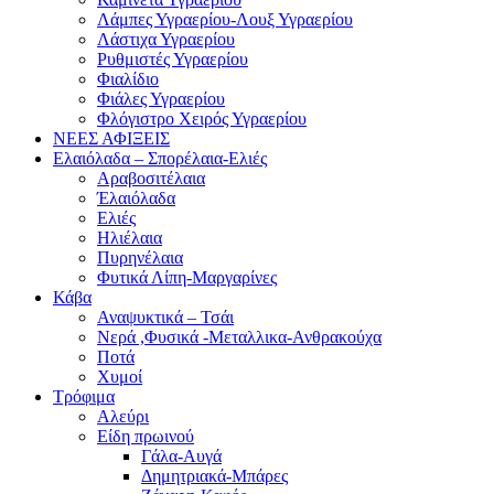
Λάμπες Υγραερίου-Λουξ Υγραερίου
Λάστιχα Υγραερίου
Ρυθμιστές Υγραερίου
Φιαλίδιο
Φιάλες Υγραερίου
Φλόγιστρο Χειρός Υγραερίου
ΝΕΕΣ ΑΦΙΞΕΙΣ
Ελαιόλαδα – Σπορέλαια-Ελιές
Αραβοσιτέλαια
Έλαιόλαδα
Ελιές
Ηλιέλαια
Πυρηνέλαια
Φυτικά Λίπη-Μαργαρίνες
Κάβα
Αναψυκτικά – Τσάι
Νερά ,Φυσικά -Μεταλλικα-Ανθρακούχα
Ποτά
Χυμοί
Τρόφιμα
Αλεύρι
Είδη πρωινού
Γάλα-Αυγά
Δημητριακά-Μπάρες