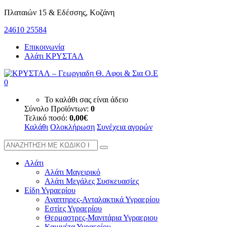
Πλαταιών 15 & Εδέσσης, Κοζάνη
24610 25584
Επικοινωνία
Αλάτι ΚΡΥΣΤΑΛ
0
Το καλάθι σας είναι άδειο
Σύνολο Προϊόντων:
0
Τελικό ποσό:
0,00
€
Καλάθι
Ολοκλήρωση
Συνέχεια αγορών
Αλάτι
Αλάτι Μαγειρικό
Αλάτι Μεγάλες Συσκευασίες
Είδη Υγραερίου
Αναπτηρες-Ανταλακτικά Υγραερίου
Εστίες Υγραερίου
Θερμαστρες-Μανιτάρια Υγραεριου
Καμινέτα Υγραερίου