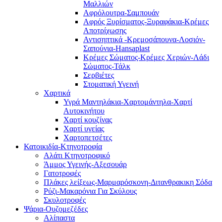
Μαλλιών
Αφρόλουτρα-Σαμπουάν
Αφρός Ξυρίσματος-Ξυραφάκια-Κρέμες
Αποτρίχωσης
Αντισηπτικά -Κρεμοσάπουνα-Λοσιόν-
Σαπούνια-Hansaplast
Κρέμες Σώματος-Κρέμες Χεριών-Λάδι
Σώματος-Τάλκ
Σερβιέτες
Στοματική Υγεινή
Χαρτικά
Υγρά Μαντηλάκια-Χαρτομάντηλα-Χαρτί
Αυτοκινήτου
Χαρτί κουζίνας
Χαρτί υγείας
Χαρτοπετσέτες
Κατοικιδία-Κτηνοτροφία
Αλάτι Κτηνοτροφικό
Άμμος Υγεινής-Αξεσουάρ
Γατοτροφές
Πλάκες λείξεως-Μαρμαρόσκονη-Διτανθρακικη Σόδα
Ρύζι-Μακαρόνια Για Σκύλους
Σκυλοτροφές
Ψάρια-Ουζομεζέδες
Αλίπαστα