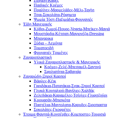
Ζάχαρη-Καφές
Παιδικές Κρέμες
Πραλίνες-Μαρμελάδες-Μέλι-Ταχίνι
Τσαι-Σοκολάτα-Ρόφημτα
Ψωμία Τόστ-Παξιμάδια-Φρυγανιές
Έίδη Μαγειρικής
Κύβοι-Ζωμοί-Πουρε-Vegeta-Μπεϊκεν-Μαγιά
Μουστάρδα-Κέτσαπ-Μαγιονέζα-Dressing
Mπαχαρικα
Ξύδια – Λεμόνια
Τοματοειδή
Φρυγανιές Τριμένες
Ζαχαροπλαστική
Υλικά Ζαχαροπλαστικής & Μαγειρικής
Κρέμες-Ζελέ-Μπεσαμέλ-Σαντιγύ
Σφολιατίνια-Σαβαγιάρ
Ζαχαρώδη-Ξηροί Καρποί
Βάφλες-Κέικ
Γαριδάκια-Πατατάκια-Σνακ-Ξηροί Καρποί
Γλυκά Κουταλιού-Βανίλιες-Χαλβάς
Ζελεδάκια-Καραμέλες-Τσίχλες-Γλιφιτζούρι
Κρουασάν-Μπισκότα
Παστέλια-Μαντολατα-Καρυδες-Σιροπιαστα
Σοκολάτες-Γκοφρέτες
Έτοιμα Φαγητά-Κονσέρβες-Κομποστες-Τουρσιά