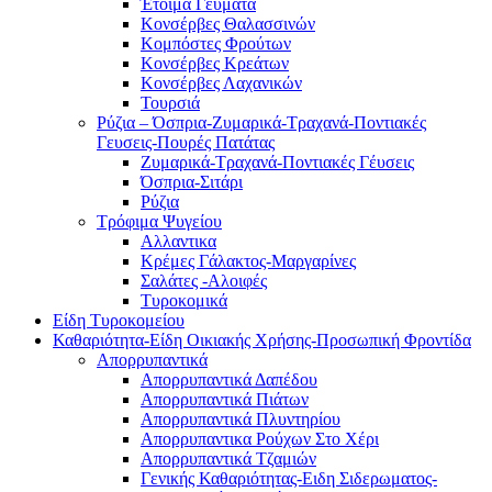
Έτοιμα Γέυματα
Κονσέρβες Θαλασσινών
Κομπόστες Φρούτων
Κονσέρβες Κρεάτων
Κονσέρβες Λαχανικών
Τουρσιά
Ρύζια – Όσπρια-Ζυμαρικά-Τραχανά-Ποντιακές
Γευσεις-Πουρές Πατάτας
Ζυμαρικά-Τραχανά-Ποντιακές Γέυσεις
Όσπρια-Σιτάρι
Ρύζια
Τρόφιμα Ψυγείου
Αλλαντικα
Κρέμες Γάλακτος-Μαργαρίνες
Σαλάτες -Αλοιφές
Τυροκομικά
Είδη Τυροκομείου
Καθαριότητα-Είδη Οικιακής Χρήσης-Προσωπική Φροντίδα
Απορρυπαντικά
Απορρυπαντικά Δαπέδου
Απορρυπαντικά Πιάτων
Απορρυπαντικά Πλυντηρίου
Απορρυπαντικα Ρούχων Στο Χέρι
Απορρυπαντικά Τζαμιών
Γενικής Καθαριότητας-Ειδη Σιδερωματος-