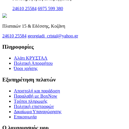
24610 25584
6975 599 380
Πλαταιών 15 & Εδέσσης, Κοζάνη
24610 25584
georgiadi_cristal@yahoo.gr
Πληροφορίες
Αλάτι ΚΡΥΣΤΑΛ
Πολιτική Απορρήτου
Όροι χρήσης
Εξυπηρέτηση πελατών
Αποστολή και παράδοση
Παραλαβή με BoxNow
Τρόποι πληρωμής
Πολιτική επιστροφών
Δικαίωμα Υπαναχώρησης
Επικοινωνία
Ο λογαριασμός μου