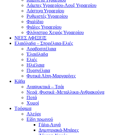
Λάμπες Υγραερίου-Λουξ Υγραερίου
Λάστιχα Υγραερίου
Ρυθμιστές Υγραερίου
Φιαλίδιο
Φιάλες Υγραερίου
Φλόγιστρο Χειρός Υγραερίου
ΝΕΕΣ ΑΦΙΞΕΙΣ
Ελαιόλαδα – Σπορέλαια-Ελιές
Αραβοσιτέλαια
Έλαιόλαδα
Ελιές
Ηλιέλαια
Πυρηνέλαια
Φυτικά Λίπη-Μαργαρίνες
Κάβα
Αναψυκτικά – Τσάι
Νερά ,Φυσικά -Μεταλλικα-Ανθρακούχα
Ποτά
Χυμοί
Τρόφιμα
Αλεύρι
Είδη πρωινού
Γάλα-Αυγά
Δημητριακά-Μπάρες