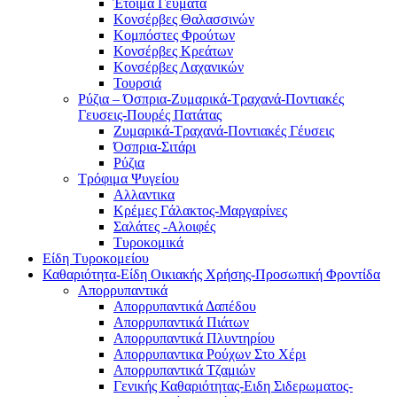
Έτοιμα Γέυματα
Κονσέρβες Θαλασσινών
Κομπόστες Φρούτων
Κονσέρβες Κρεάτων
Κονσέρβες Λαχανικών
Τουρσιά
Ρύζια – Όσπρια-Ζυμαρικά-Τραχανά-Ποντιακές
Γευσεις-Πουρές Πατάτας
Ζυμαρικά-Τραχανά-Ποντιακές Γέυσεις
Όσπρια-Σιτάρι
Ρύζια
Τρόφιμα Ψυγείου
Αλλαντικα
Κρέμες Γάλακτος-Μαργαρίνες
Σαλάτες -Αλοιφές
Τυροκομικά
Είδη Τυροκομείου
Καθαριότητα-Είδη Οικιακής Χρήσης-Προσωπική Φροντίδα
Απορρυπαντικά
Απορρυπαντικά Δαπέδου
Απορρυπαντικά Πιάτων
Απορρυπαντικά Πλυντηρίου
Απορρυπαντικα Ρούχων Στο Χέρι
Απορρυπαντικά Τζαμιών
Γενικής Καθαριότητας-Ειδη Σιδερωματος-