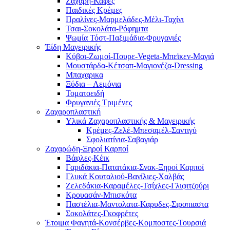
Ζάχαρη-Καφές
Παιδικές Κρέμες
Πραλίνες-Μαρμελάδες-Μέλι-Ταχίνι
Τσαι-Σοκολάτα-Ρόφημτα
Ψωμία Τόστ-Παξιμάδια-Φρυγανιές
Έίδη Μαγειρικής
Κύβοι-Ζωμοί-Πουρε-Vegeta-Μπεϊκεν-Μαγιά
Μουστάρδα-Κέτσαπ-Μαγιονέζα-Dressing
Mπαχαρικα
Ξύδια – Λεμόνια
Τοματοειδή
Φρυγανιές Τριμένες
Ζαχαροπλαστική
Υλικά Ζαχαροπλαστικής & Μαγειρικής
Κρέμες-Ζελέ-Μπεσαμέλ-Σαντιγύ
Σφολιατίνια-Σαβαγιάρ
Ζαχαρώδη-Ξηροί Καρποί
Βάφλες-Κέικ
Γαριδάκια-Πατατάκια-Σνακ-Ξηροί Καρποί
Γλυκά Κουταλιού-Βανίλιες-Χαλβάς
Ζελεδάκια-Καραμέλες-Τσίχλες-Γλιφιτζούρι
Κρουασάν-Μπισκότα
Παστέλια-Μαντολατα-Καρυδες-Σιροπιαστα
Σοκολάτες-Γκοφρέτες
Έτοιμα Φαγητά-Κονσέρβες-Κομποστες-Τουρσιά