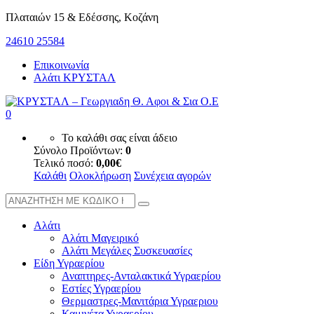
Πλαταιών 15 & Εδέσσης, Κοζάνη
24610 25584
Επικοινωνία
Αλάτι ΚΡΥΣΤΑΛ
0
Το καλάθι σας είναι άδειο
Σύνολο Προϊόντων:
0
Τελικό ποσό:
0,00
€
Καλάθι
Ολοκλήρωση
Συνέχεια αγορών
Αλάτι
Αλάτι Μαγειρικό
Αλάτι Μεγάλες Συσκευασίες
Είδη Υγραερίου
Αναπτηρες-Ανταλακτικά Υγραερίου
Εστίες Υγραερίου
Θερμαστρες-Μανιτάρια Υγραεριου
Καμινέτα Υγραερίου