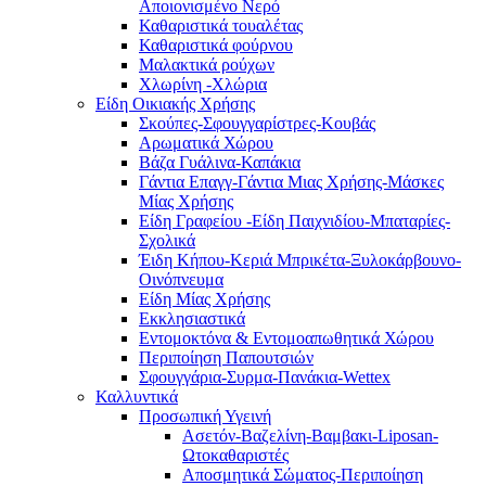
Αποιονισμένο Νερό
Καθαριστικά τουαλέτας
Καθαριστικά φούρνου
Μαλακτικά ρούχων
Χλωρίνη -Χλώρια
Είδη Οικιακής Χρήσης
Σκούπες-Σφουγγαρίστρες-Κουβάς
Αρωματικά Χώρου
Βάζα Γυάλινα-Καπάκια
Γάντια Επαγγ-Γάντια Μιας Χρήσης-Μάσκες
Μίας Χρήσης
Είδη Γραφείου -Είδη Παιχνιδίου-Μπαταρίες-
Σχολικά
Έιδη Κήπου-Κεριά Μπρικέτα-Ξυλοκάρβουνο-
Οινόπνευμα
Είδη Μίας Χρήσης
Εκκλησιαστικά
Εντομοκτόνα & Εντομοαπωθητικά Χώρου
Περιποίηση Παπουτσιών
Σφουγγάρια-Συρμα-Πανάκια-Wettex
Καλλυντικά
Προσωπική Υγεινή
Ασετόν-Βαζελίνη-Βαμβακι-Liposan-
Ωτοκαθαριστές
Αποσμητικά Σώματος-Περιποίηση