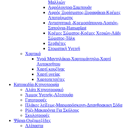
Μαλλιών
Αφρόλουτρα-Σαμπουάν
Αφρός Ξυρίσματος-Ξυραφάκια-Κρέμες
Αποτρίχωσης
Αντισηπτικά -Κρεμοσάπουνα-Λοσιόν-
Σαπούνια-Hansaplast
Κρέμες Σώματος-Κρέμες Χεριών-Λάδι
Σώματος-Τάλκ
Σερβιέτες
Στοματική Υγεινή
Χαρτικά
Υγρά Μαντηλάκια-Χαρτομάντηλα-Χαρτί
Αυτοκινήτου
Χαρτί κουζίνας
Χαρτί υγείας
Χαρτοπετσέτες
Κατοικιδία-Κτηνοτροφία
Αλάτι Κτηνοτροφικό
Άμμος Υγεινής-Αξεσουάρ
Γατοτροφές
Πλάκες λείξεως-Μαρμαρόσκονη-Διτανθρακικη Σόδα
Ρύζι-Μακαρόνια Για Σκύλους
Σκυλοτροφές
Ψάρια-Ουζομεζέδες
Αλίπαστα