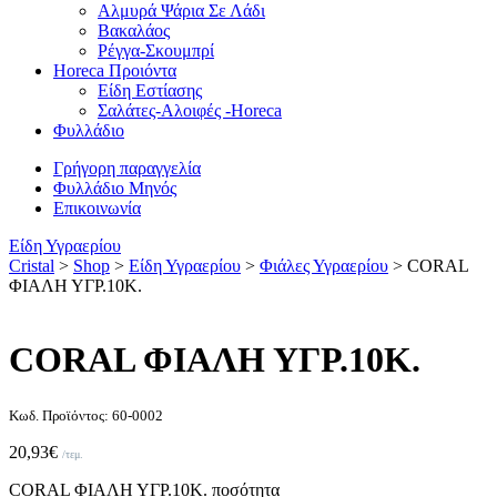
Αλμυρά Ψάρια Σε Λάδι
Βακαλάος
Ρέγγα-Σκουμπρί
Horeca Προιόντα
Είδη Εστίασης
Σαλάτες-Αλοιφές -Horeca
Φυλλάδιο
Γρήγορη παραγγελία
Φυλλάδιο Μηνός
Επικοινωνία
Είδη Υγραερίου
Cristal
>
Shop
>
Είδη Υγραερίου
>
Φιάλες Υγραερίου
>
CORAL
ΦΙΑΛΗ ΥΓΡ.10K.
CORAL ΦΙΑΛΗ ΥΓΡ.10K.
Κωδ. Προϊόντος: 60-0002
20,93
€
/τεμ.
CORAL ΦΙΑΛΗ ΥΓΡ.10K. ποσότητα