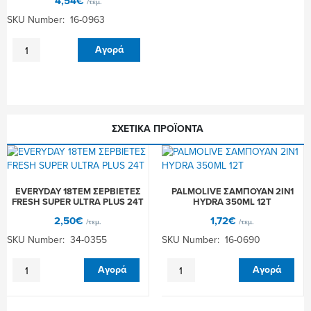
4,54
€
/τεμ.
SKU Number: 16-0963
SYOSS
Αγορά
ΣΑΜΠΟΥΑΝ
750ML
(REPAIR
THERAPY)
6Τ
ποσότητα
ΣΧΕΤΙΚΆ ΠΡΟΪΌΝΤΑ
EVERYDAY 18ΤΕΜ ΣΕΡΒΙΕΤΕΣ
PALMOLIVE ΣΑΜΠΟΥΑΝ 2IN1
FRESH SUPER ULTRA PLUS 24Τ
HYDRA 350ML 12Τ
2,50
€
1,72
€
/τεμ.
/τεμ.
SKU Number: 34-0355
SKU Number: 16-0690
EVERYDAY
PALMOLIVE
Αγορά
Αγορά
18ΤΕΜ
ΣΑΜΠΟΥΑΝ
ΣΕΡΒΙΕΤΕΣ
2IN1
FRESH
HYDRA