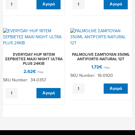
FA
AIM
Αγορά
Αγορά
ΑΠΟΣΜ.ROLL-
ΟΔΟΝΤΟΒΟΥΡΤΣΑ
ON
ANTI
PINK
PLAQUE
PASSION
MEDIUM
50ML
12ΤΕΜ
ΓΥΑΛΛΙΝΟ
ποσότητα
6Τ
ποσότητα
EVERYDAY HUP 18ΤΕΜ
PALMOLIVE ΣΑΜΠΟΥΑΝ 350ML
ΣΕΡΒΙΕΤΕΣ MAXI NIGHT ULTRA
ANTIFORTE-NATURAL 12Τ
PLUS 24ΚΙΒ
1,72
€
/τεμ.
2,62
€
/τεμ.
SKU Number: 16-0920
SKU Number: 34-0357
PALMOLIVE
Αγορά
EVERYDAY
ΣΑΜΠΟΥΑΝ
Αγορά
HUP
350ML
18ΤΕΜ
ANTIFORTE-
ΣΕΡΒΙΕΤΕΣ
NATURAL
MAXI
12Τ
NIGHT
ποσότητα
ULTRA
PLUS