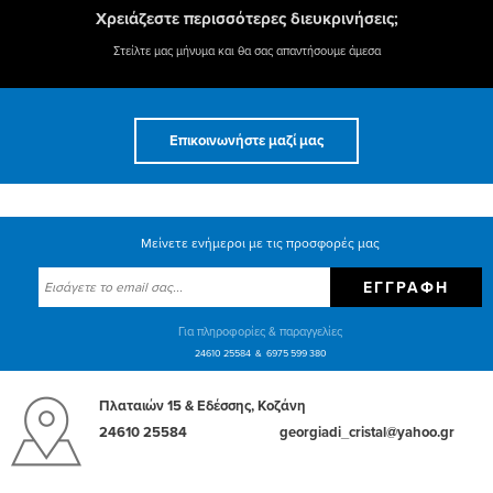
24ΚΙΒ
Χρειάζεστε περισσότερες διευκρινήσεις;
ποσότητα
Στείλτε μας μήνυμα και θα σας απαντήσουμε άμεσα
Επικοινωνήστε μαζί μας
Μείνετε ενήμεροι με τις προσφορές μας
ΕΓΓΡΑΦΉ
Για πληροφορίες & παραγγελίες
24610 25584
6975 599 380
Πλαταιών 15 & Εδέσσης, Κοζάνη
24610 25584
georgiadi_cristal@yahoo.gr