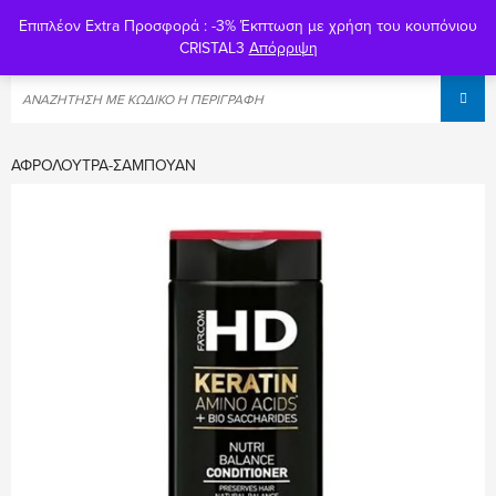
Επιπλέον Extra Προσφορά : -3% Έκπτωση με χρήση του κουπόνιου
0
CRISTAL3
Απόρριψη
ΑΦΡΌΛΟΥΤΡΑ-ΣΑΜΠΟΥΆΝ