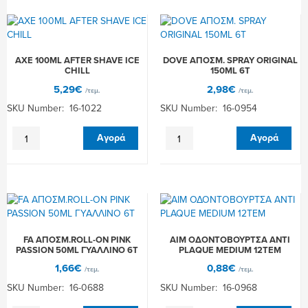
SUPER
350ML
ULTRA
12Τ
PLUS
ποσότητα
24Τ
AXE 100ML AFTER SHAVE ICE
DOVE ΑΠΟΣΜ. SPRAY ORIGINAL
ποσότητα
CHILL
150ML 6Τ
5,29
€
2,98
€
/τεμ.
/τεμ.
SKU Number: 16-1022
SKU Number: 16-0954
AXE
DOVE
Αγορά
Αγορά
100ML
ΑΠΟΣΜ.
AFTER
SPRAY
SHAVE
ORIGINAL
ICE
150ML
CHILL
6Τ
ποσότητα
ποσότητα
FA ΑΠΟΣΜ.ROLL-ON PINK
AIM ΟΔΟΝΤΟΒΟΥΡΤΣΑ ANTI
PASSION 50ML ΓΥΑΛΛΙΝΟ 6Τ
PLAQUE MEDIUM 12ΤΕΜ
1,66
€
0,88
€
/τεμ.
/τεμ.
SKU Number: 16-0688
SKU Number: 16-0968