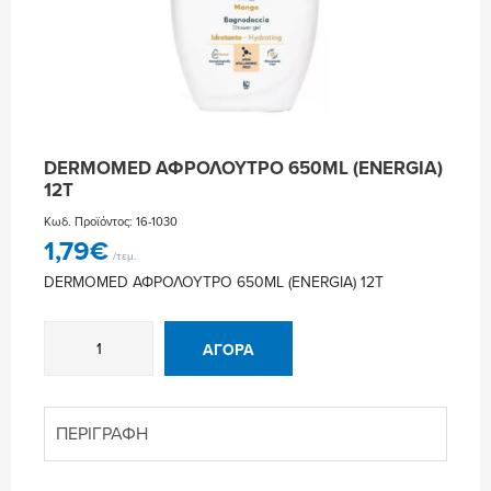
DERMOMED ΑΦΡΟΛΟΥΤΡΟ 650ML (ENERGIA)
12Τ
Κωδ. Προϊόντος: 16-1030
1,79
€
/τεμ.
DERMOMED ΑΦΡΟΛΟΥΤΡΟ 650ML (ENERGIA) 12Τ
DERMOMED
ΑΓΟΡΆ
ΑΦΡΟΛΟΥΤΡΟ
650ML
(ENERGIA)
12Τ
ΠΕΡΙΓΡΑΦΉ
ποσότητα