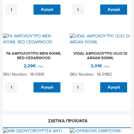
PALMOLIVE
DERMOMED
Αγορά
Αγορά
ΑΦΡΟΛΟΥΤΡΟ
ΑΦΡΟΛΟΥΤΡΟ
NATURALS
650ML
MILK
(OLIO
650ML
DI
ποσότητα
ARGAN)
12Τ
ποσότητα
FA ΑΦΡΟΛΟΥΤΡΟ MEN 400ML
VIDAL ΑΦΡΟΛΟΥΤΡΟ OLIO DI
RED CEDARWOOD
ARGAN 500ML
2,29
€
2,01
€
/τεμ.
/τεμ.
SKU Number: 16-0691
SKU Number: 16-0982
FA
VIDAL
Αγορά
Αγορά
ΑΦΡΟΛΟΥΤΡΟ
ΑΦΡΟΛΟΥΤΡΟ
MEN
OLIO
400ML
DI
RED
ARGAN
CEDARWOOD
500ML
ποσότητα
ποσότητα
ΣΧΕΤΙΚΆ ΠΡΟΪΌΝΤΑ