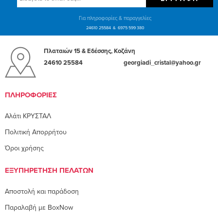
Για πληροφορίες & παραγγελίες
24610 25584
6975 599 380
Πλαταιών 15 & Εδέσσης, Κοζάνη
24610 25584
georgiadi_cristal@yahoo.gr
ΠΛΗΡΟΦΟΡΊΕΣ
Αλάτι ΚΡΥΣΤΑΛ
Πολιτική Απορρήτου
Όροι χρήσης
ΕΞΥΠΗΡΈΤΗΣΗ ΠΕΛΑΤΏΝ
Αποστολή και παράδοση
Παραλαβή με BoxNow