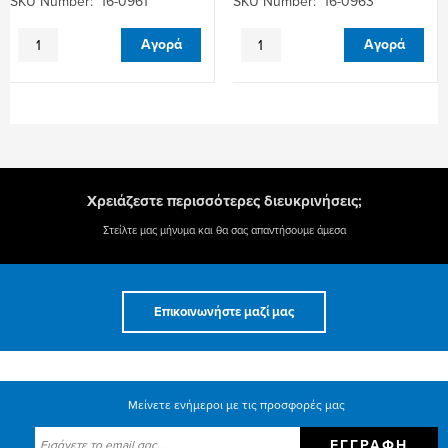
SKU Number: 16-0961
SKU Number: 16-0963
AXE
SYOSS
Αγορά
Αγορά
ΑΠΟΣΜ.
ΣΑΜΠΟΥΑΝ
BODY
750ML
SPRAY
(REPAIR
ICE
THERAPY)
CHILL
6Τ
150ML
ποσότητα
6Τ
ποσότητα
Χρειάζεστε περισσότερες διευκρινήσεις;
Στείλτε μας μήνυμα και θα σας απαντήσουμε άμεσα
Επικοινωνήστε μαζί μας
Μείνετε ενήμεροι με τις προσφορές μας
ΕΓΓΡΑΦΉ