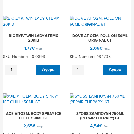
3
SPRAY
4TMX
150ML
ΑΝΤΑΛΛΑΚΤΙΚΑ
POWER
10Τ
SOFT
ποσότητα
6Τ
ποσότητα
BIC ΞΥΡ.TWIN LADY 6TEMX
DOVE ΑΠΟΣΜ. ROLL-ON 50ML
20ΚΙΒ
ORIGINAL 6Τ
1,77
€
2,06
€
/τεμ.
/τεμ.
SKU Number: 16-0893
SKU Number: 16-1705
BIC
DOVE
Αγορά
Αγορά
ΞΥΡ.TWIN
ΑΠΟΣΜ.
LADY
ROLL-
6TEMX
ON
20ΚΙΒ
50ML
ποσότητα
ORIGINAL
6Τ
ποσότητα
AXE ΑΠΟΣΜ. BODY SPRAY ICE
SYOSS ΣΑΜΠΟΥΑΝ 750ML
CHILL 150ML 6Τ
(REPAIR THERAPY) 6Τ
2,65
€
4,54
€
/τεμ.
/τεμ.