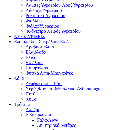
Λάμπες Υγραερίου-Λουξ Υγραερίου
Λάστιχα Υγραερίου
Ρυθμιστές Υγραερίου
Φιαλίδιο
Φιάλες Υγραερίου
Φλόγιστρο Χειρός Υγραερίου
ΝΕΕΣ ΑΦΙΞΕΙΣ
Ελαιόλαδα – Σπορέλαια-Ελιές
Αραβοσιτέλαια
Έλαιόλαδα
Ελιές
Ηλιέλαια
Πυρηνέλαια
Φυτικά Λίπη-Μαργαρίνες
Κάβα
Αναψυκτικά – Τσάι
Νερά ,Φυσικά -Μεταλλικα-Ανθρακούχα
Ποτά
Χυμοί
Τρόφιμα
Αλεύρι
Είδη πρωινού
Γάλα-Αυγά
Δημητριακά-Μπάρες