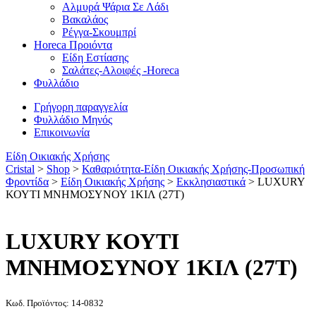
Αλμυρά Ψάρια Σε Λάδι
Βακαλάος
Ρέγγα-Σκουμπρί
Horeca Προιόντα
Είδη Εστίασης
Σαλάτες-Αλοιφές -Horeca
Φυλλάδιο
Γρήγορη παραγγελία
Φυλλάδιο Μηνός
Επικοινωνία
Είδη Οικιακής Χρήσης
Cristal
>
Shop
>
Καθαριότητα-Είδη Οικιακής Χρήσης-Προσωπική
Φροντίδα
>
Είδη Οικιακής Χρήσης
>
Εκκλησιαστικά
>
LUXURY
ΚΟΥΤΙ ΜΝΗΜΟΣΥΝΟΥ 1ΚΙΛ (27Τ)
LUXURY ΚΟΥΤΙ
ΜΝΗΜΟΣΥΝΟΥ 1ΚΙΛ (27Τ)
Κωδ. Προϊόντος: 14-0832