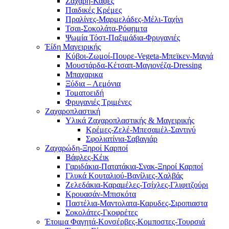
Ζάχαρη-Καφές
Παιδικές Κρέμες
Πραλίνες-Μαρμελάδες-Μέλι-Ταχίνι
Τσαι-Σοκολάτα-Ρόφημτα
Ψωμία Τόστ-Παξιμάδια-Φρυγανιές
Έίδη Μαγειρικής
Κύβοι-Ζωμοί-Πουρε-Vegeta-Μπεϊκεν-Μαγιά
Μουστάρδα-Κέτσαπ-Μαγιονέζα-Dressing
Mπαχαρικα
Ξύδια – Λεμόνια
Τοματοειδή
Φρυγανιές Τριμένες
Ζαχαροπλαστική
Υλικά Ζαχαροπλαστικής & Μαγειρικής
Κρέμες-Ζελέ-Μπεσαμέλ-Σαντιγύ
Σφολιατίνια-Σαβαγιάρ
Ζαχαρώδη-Ξηροί Καρποί
Βάφλες-Κέικ
Γαριδάκια-Πατατάκια-Σνακ-Ξηροί Καρποί
Γλυκά Κουταλιού-Βανίλιες-Χαλβάς
Ζελεδάκια-Καραμέλες-Τσίχλες-Γλιφιτζούρι
Κρουασάν-Μπισκότα
Παστέλια-Μαντολατα-Καρυδες-Σιροπιαστα
Σοκολάτες-Γκοφρέτες
Έτοιμα Φαγητά-Κονσέρβες-Κομποστες-Τουρσιά