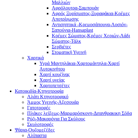
Μαλλιών
Αφρόλουτρα-Σαμπουάν
Αφρός Ξυρίσματος-Ξυραφάκια-Κρέμες
Αποτρίχωσης
Αντισηπτικά -Κρεμοσάπουνα-Λοσιόν-
Σαπούνια-Hansaplast
Κρέμες Σώματος-Κρέμες Χεριών-Λάδι
Σώματος-Τάλκ
Σερβιέτες
Στοματική Υγεινή
Χαρτικά
Υγρά Μαντηλάκια-Χαρτομάντηλα-Χαρτί
Αυτοκινήτου
Χαρτί κουζίνας
Χαρτί υγείας
Χαρτοπετσέτες
Κατοικιδία-Κτηνοτροφία
Αλάτι Κτηνοτροφικό
Άμμος Υγεινής-Αξεσουάρ
Γατοτροφές
Πλάκες λείξεως-Μαρμαρόσκονη-Διτανθρακικη Σόδα
Ρύζι-Μακαρόνια Για Σκύλους
Σκυλοτροφές
Ψάρια-Ουζομεζέδες
Αλίπαστα