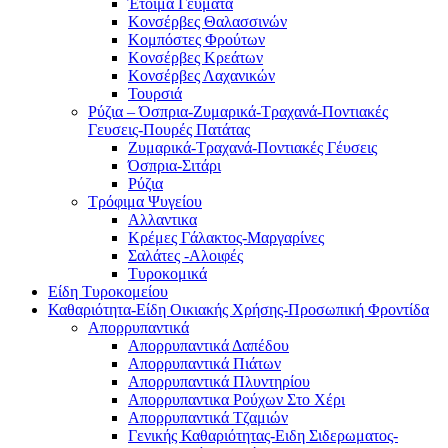
Έτοιμα Γέυματα
Κονσέρβες Θαλασσινών
Κομπόστες Φρούτων
Κονσέρβες Κρεάτων
Κονσέρβες Λαχανικών
Τουρσιά
Ρύζια – Όσπρια-Ζυμαρικά-Τραχανά-Ποντιακές
Γευσεις-Πουρές Πατάτας
Ζυμαρικά-Τραχανά-Ποντιακές Γέυσεις
Όσπρια-Σιτάρι
Ρύζια
Τρόφιμα Ψυγείου
Αλλαντικα
Κρέμες Γάλακτος-Μαργαρίνες
Σαλάτες -Αλοιφές
Τυροκομικά
Είδη Τυροκομείου
Καθαριότητα-Είδη Οικιακής Χρήσης-Προσωπική Φροντίδα
Απορρυπαντικά
Απορρυπαντικά Δαπέδου
Απορρυπαντικά Πιάτων
Απορρυπαντικά Πλυντηρίου
Απορρυπαντικα Ρούχων Στο Χέρι
Απορρυπαντικά Τζαμιών
Γενικής Καθαριότητας-Ειδη Σιδερωματος-