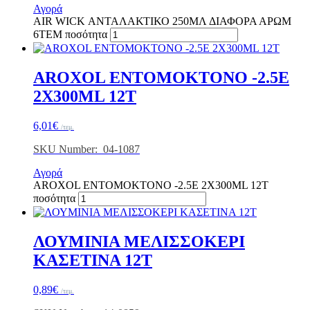
Αγορά
AIR WICK ΑΝΤΑΛΑΚΤΙΚΟ 250ΜΛ ΔΙΑΦΟΡΑ ΑΡΩΜ
6ΤΕΜ ποσότητα
AROXOL ENTOMOKTONO -2.5E
2X300ML 12Τ
6,01
€
/τεμ.
SKU Number: 04-1087
Αγορά
AROXOL ENTOMOKTONO -2.5E 2X300ML 12Τ
ποσότητα
ΛΟΥΜΙΝΙΑ ΜΕΛΙΣΣΟΚΕΡΙ
ΚΑΣΕΤΙΝΑ 12Τ
0,89
€
/τεμ.