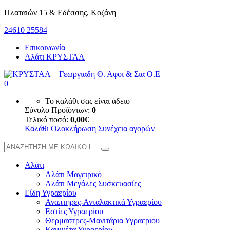
Πλαταιών 15 & Εδέσσης, Κοζάνη
24610 25584
Επικοινωνία
Αλάτι ΚΡΥΣΤΑΛ
0
Το καλάθι σας είναι άδειο
Σύνολο Προϊόντων:
0
Τελικό ποσό:
0,00
€
Καλάθι
Ολοκλήρωση
Συνέχεια αγορών
Αλάτι
Αλάτι Μαγειρικό
Αλάτι Μεγάλες Συσκευασίες
Είδη Υγραερίου
Αναπτηρες-Ανταλακτικά Υγραερίου
Εστίες Υγραερίου
Θερμαστρες-Μανιτάρια Υγραεριου
Καμινέτα Υγραερίου