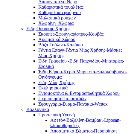
Αποιονισμένο Νερό
Καθαριστικά τουαλέτας
Καθαριστικά φούρνου
Μαλακτικά ρούχων
Χλωρίνη -Χλώρια
Είδη Οικιακής Χρήσης
Σκούπες-Σφουγγαρίστρες-Κουβάς
Αρωματικά Χώρου
Βάζα Γυάλινα-Καπάκια
Γάντια Επαγγ-Γάντια Μιας Χρήσης-Μάσκες
Μίας Χρήσης
Είδη Γραφείου -Είδη Παιχνιδίου-Μπαταρίες-
Σχολικά
Έιδη Κήπου-Κεριά Μπρικέτα-Ξυλοκάρβουνο-
Οινόπνευμα
Είδη Μίας Χρήσης
Εκκλησιαστικά
Εντομοκτόνα & Εντομοαπωθητικά Χώρου
Περιποίηση Παπουτσιών
Σφουγγάρια-Συρμα-Πανάκια-Wettex
Καλλυντικά
Προσωπική Υγεινή
Ασετόν-Βαζελίνη-Βαμβακι-Liposan-
Ωτοκαθαριστές
Αποσμητικά Σώματος-Περιποίηση